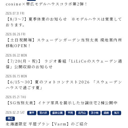
cosine×帯広モデルハウスコラボ第2弾！
高津雅子さん
会社概要
2026.07.31 FRI
遠藤能範さん
北海道支社概要
【8/3～7】夏季休業のお知らせ ※モデルハウスは営業して
おります。
島田晶夫さん
採用情報
2026.06.26 FRI
ソフィア・オルソンさん
スウェーデンハウス公式サイト
【土日祝開場】スウェーデンガーデン当別太美 現地案内所
移転OPEN！
深井せつ子さん「Lilla torg」
プライバシーポリシー
2026.06.22 MON
サイトマップ
【7/20(月・祝)】 ラジオ番組「LiLiCoのスウェーデン通
信」公開収録のお知らせ
2026.06.15 MON
【6/15～30】夏のフォトコンテスト2026 「スウェーデン
ハウスで過ごす夏」
2026.05.21 THU
【SG当別太美】イケア家具を展示した分譲住宅2棟公開中
2026.02.21 SAT
豊平
宮の沢
森林公園
平岡
北円山
苫小牧
函館
旭川
帯広
北海道限定 平屋プラン【Varm】のご紹介