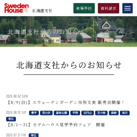
来場
予約
資料
請求
北海道支社
INDEX
モデルハウス
北海道支社からのお知らせ
商品ラインアップ
豊平展示場
宿泊体験棟のご紹介
宮の沢展示場
Standard Design Line Up
分譲住宅のご案内
森林公園駅前展示場
スウェーデンハウスの性能の証
北海道支社からのお知らせ
宅地のご案内
平岡展示場
スウェーデンヒルズ
仲介物件のご案内
北円山展示場
オーナー専用サイト「GodDag」
オーナーズインタビュー
苫小牧展示場
2026.08.02 SUN
オーナーズショップ
函館展示場
【8/9(日)】スウェーデンガーデン当別太美 販売会開催！
スウェーデンコラム「瑞筆」
旭川展示場
2026.08.01 SAT
豊平
宮の沢
森林公園
平岡
北円山
苫小牧
函館
旭川
帯広
資料請求
帯広展示場
瑞筆：トップページ
【8/1～31】モデルハウス見学予約フェア 開催
会社概要
本田倫子さん
2026.07.31 FRI
帯広