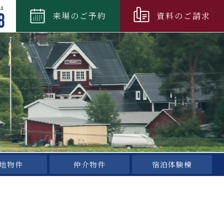
来場
のご
予約
資料
のご
請求
地物件
仲介物件
宿泊体験棟