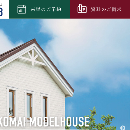
来場
のご
予約
資料
のご
請求