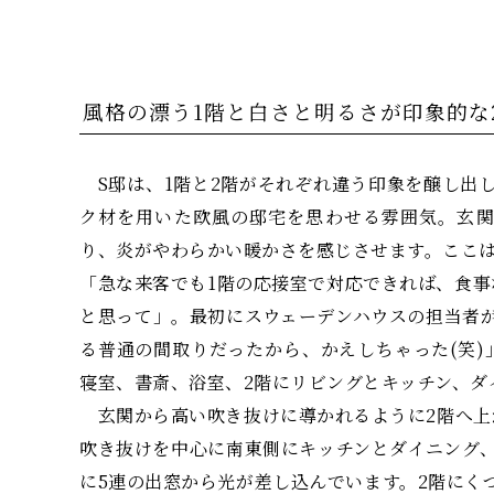
風格の漂う1階と白さと明るさが印象的な
S邸は、1階と2階がそれぞれ違う印象を醸し出
ク材を用いた欧風の邸宅を思わせる雰囲気。玄
り、炎がやわらかい暖かさを感じさせます。ここ
「急な来客でも1階の応接室で対応できれば、食
と思って」。最初にスウェーデンハウスの担当者
る普通の間取りだったから、かえしちゃった(笑)
寝室、書斎、浴室、2階にリビングとキッチン、ダ
玄関から高い吹き抜けに導かれるように2階へ上
吹き抜けを中心に南東側にキッチンとダイニング
に5連の出窓から光が差し込んでいます。2階にく