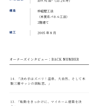
109.91 m
（33.24 坪）
枠組壁工法
構造
（木質系パネル工法）
2階建て
2005 年 8 月
竣工
オーナーズインタビュー：BACK NUMBER
14. 「決め手はズバリ！温泉、大自然、そして木
製三層サッシの回転窓。」
13. 「転勤をきっかけに、マイホーム建築を決