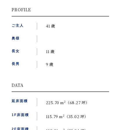
PROFILE
41 歳
ご主人
奥様
11 歳
長女
9 歳
長男
DATA
延床面積
2
225.70 m
（68.27 坪）
1F床面積
2
115.79 m
（35.02 坪）
2F床面積
2