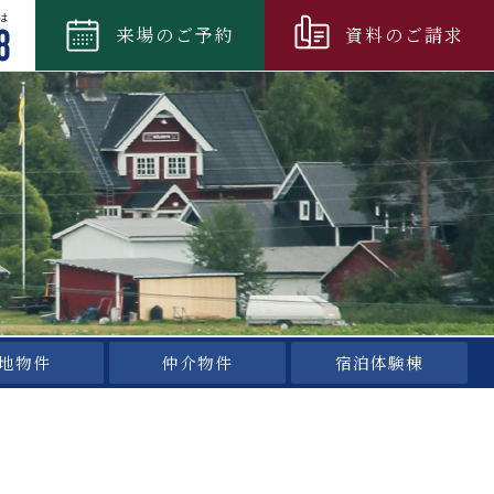
来場
のご
予約
資料
のご
請求
地物件
仲介物件
宿泊体験棟